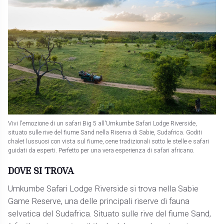
Vivi l'emozione di un safari Big 5 all'Umkumbe Safari Lodge Riverside,
situato sulle rive del fiume Sand nella Riserva di Sabie, Sudafrica. Goditi
chalet lussuosi con vista sul fiume, cene tradizionali sotto le stelle e safari
guidati da esperti. Perfetto per una vera esperienza di safari africano.
DOVE SI TROVA
Umkumbe Safari Lodge Riverside si trova nella Sabie
Game Reserve, una delle principali riserve di fauna
selvatica del Sudafrica. Situato sulle rive del fiume Sand,