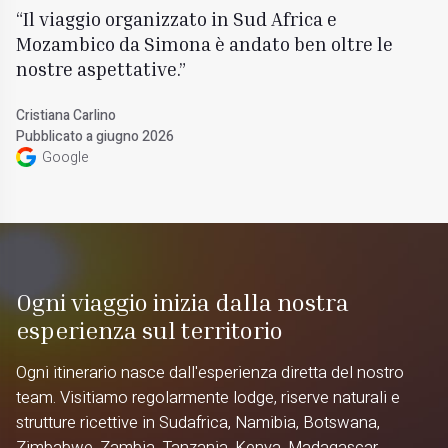
Il viaggio organizzato in Sud Africa e
Mozambico da Simona è andato ben oltre le
nostre aspettative.
Cristiana Carlino
Pubblicato a giugno 2026
Google
Ogni viaggio inizia dalla nostra
esperienza sul territorio
Ogni itinerario nasce dall'esperienza diretta del nostro
team. Visitiamo regolarmente lodge, riserve naturali e
strutture ricettive in Sudafrica, Namibia, Botswana,
Zimbabwe, Zambia, Tanzania, Kenya, Madagascar,