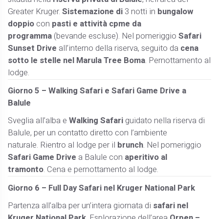
Greater Kruger.
Sistemazione di
3 notti in
bungalow
doppio
con
pasti e attività cpme da
programma
(bevande escluse). Nel pomeriggio
Safari
Sunset Drive
all’interno della riserva, seguito da
cena
sotto le stelle nel Marula Tree Boma
. Pernottamento al
lodge.
Giorno 5 – Walking Safari e Safari Game Drive a
Balule
Sveglia all’alba e
Walking Safari
guidato nella riserva di
Balule, per un contatto diretto con l’ambiente
naturale. Rientro al lodge per il
brunch
. Nel pomeriggio
Safari Game Drive
a Balule con
aperitivo al
tramonto
. Cena e pernottamento al lodge.
Giorno 6 – Full Day Safari nel Kruger National Park
Partenza all’alba per un’intera giornata di
safari nel
Kruger National Park
. Esplorazione dell’area
Orpen –