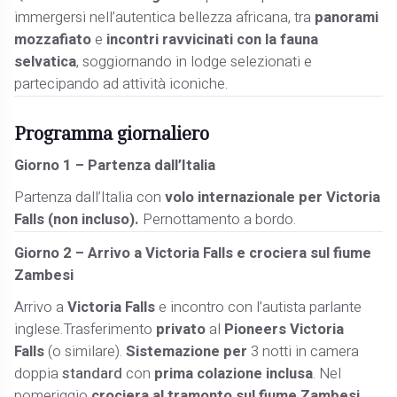
immergersi nell’autentica bellezza africana, tra
panorami
mozzafiato
e
incontri ravvicinati con la fauna
selvatica
, soggiornando in lodge selezionati e
partecipando ad attività iconiche.
Programma giornaliero
Giorno 1 – Partenza dall’Italia
Partenza dall’Italia con
volo internazionale per Victoria
Falls (non incluso).
Pernottamento a bordo.
Giorno 2 – Arrivo a Victoria Falls e crociera sul fiume
Zambesi
Arrivo a
Victoria Falls
e incontro con l’autista parlante
inglese.Trasferimento
privato
al
Pioneers Victoria
Falls
(o similare).
Sistemazione per
3 notti in camera
doppia
standard
con
prima colazione inclusa
. Nel
pomeriggio
crociera al tramonto sul fiume Zambesi
,