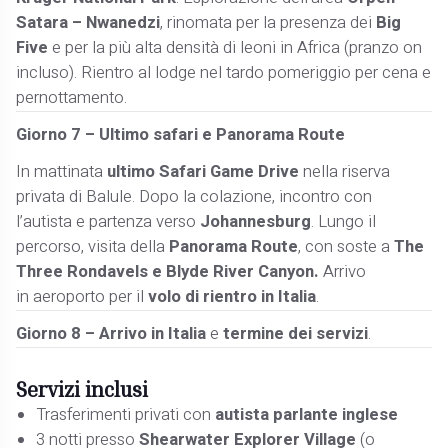
Satara – Nwanedzi
, rinomata per la presenza dei
Big
Five
e per la più alta densità di leoni in Africa (pranzo on
incluso). Rientro al lodge nel tardo pomeriggio per cena e
pernottamento.
Giorno 7 – Ultimo safari e Panorama Route
In mattinata
ultimo Safari Game Drive
nella riserva
privata di Balule. Dopo la colazione, incontro con
l’autista e partenza verso
Johannesburg
. Lungo il
percorso, visita della
Panorama Route
, con soste a
The
Three Rondavels
e
Blyde River Canyon.
Arrivo
in aeroporto per il
volo di rientro in Italia
.
Giorno 8 – Arrivo in Italia
e
termine dei servizi
.
Servizi inclusi
Trasferimenti privati con
autista parlante inglese
3 notti presso
Shearwater Explorer Village
(o