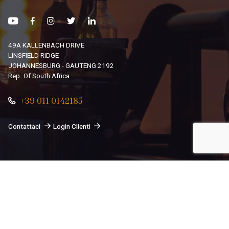
49A KALLENBACH DRIVE
LINSFIELD RIDGE
JOHANNESBURG - GAUTENG 2192
Rep. Of South Africa
+39 011 0142185
Contattaci
Login Clienti
© 2026
South African Dream By Africando Ltd
. Tutti i diritti
sono riservati.
Privacy
-
Cookie
Le tue preferenze relative alla privacy
Informativa sulla raccolta