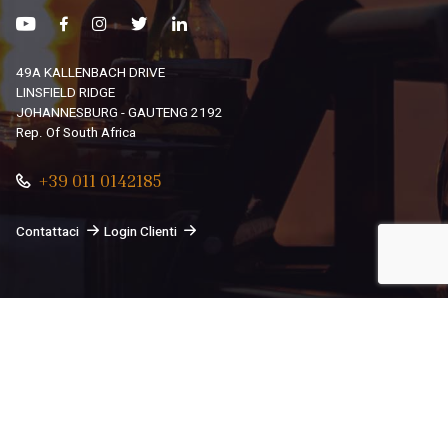
49A KALLENBACH DRIVE
LINSFIELD RIDGE
JOHANNESBURG - GAUTENG 2192
Rep. Of South Africa
+39 011 0142185
Contattaci
Login Clienti
© 2026
South African Dream By Africando Ltd
. Tutti i diritti
sono riservati.
Privacy
-
Cookie
Le tue preferenze relative alla privacy
Informativa sulla raccolta