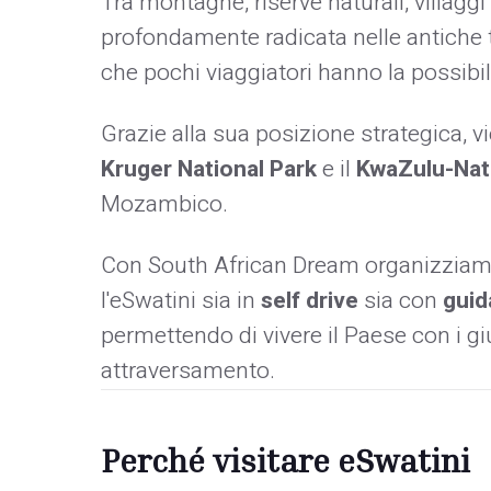
Tra montagne, riserve naturali, villaggi
profondamente radicata nelle antiche tra
che pochi viaggiatori hanno la possibil
Grazie alla sua posizione strategica, vie
Kruger National Park
e il
KwaZulu-Nat
Mozambico.
Con South African Dream organizziamo 
l'eSwatini sia in
self drive
sia con
guid
permettendo di vivere il Paese con i g
attraversamento.
Perché visitare eSwatini