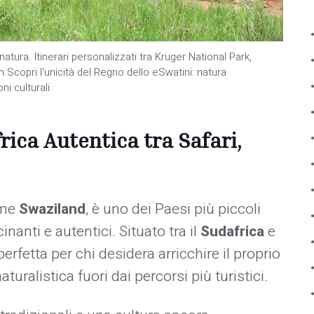
atura. Itinerari personalizzati tra Kruger National Park,
copri l'unicità del Regno dello eSwatini: natura
i culturali
frica Autentica tra Safari,
ome
Swaziland
, è uno dei Paesi più piccoli
nanti e autentici. Situato tra il
Sudafrica
e
erfetta per chi desidera arricchire il proprio
uralistica fuori dai percorsi più turistici.