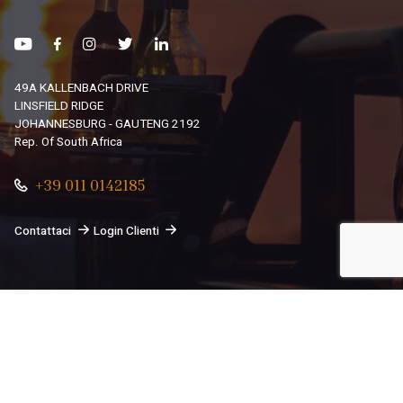
49A KALLENBACH DRIVE
LINSFIELD RIDGE
JOHANNESBURG - GAUTENG 2192
Rep. Of South Africa
+39 011 0142185
Contattaci
Login Clienti
© 2026
South African Dream By Africando Ltd
. Tutti i diritti
sono riservati.
Privacy
-
Cookie
Le tue preferenze relative alla privacy