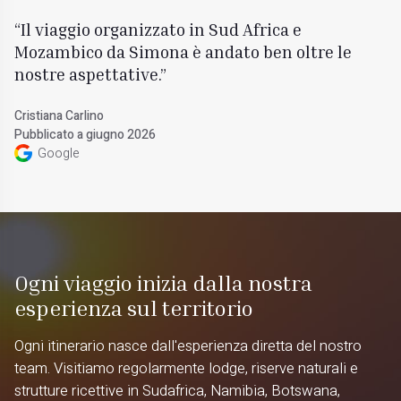
Il viaggio organizzato in Sud Africa e
Mozambico da Simona è andato ben oltre le
nostre aspettative.
Cristiana Carlino
Pubblicato a giugno 2026
Google
Ogni viaggio inizia dalla nostra
esperienza sul territorio
Ogni itinerario nasce dall'esperienza diretta del nostro
team. Visitiamo regolarmente lodge, riserve naturali e
strutture ricettive in Sudafrica, Namibia, Botswana,